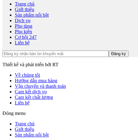
Trang chủ
Giới thiệu
Sản phẩm nổi bật
Dịch vụ
Phụ tùng
Phụ kiện
Cơ hội 247
Liên hệ
Thiết kế và phát triển bởi RT
Về chúng tôi
Hướng dẫn mua hàng
Vận chuyển và thanh toán
Cam kết dịch vụ
Cam kết chất lượng
Liên hệ
Đóng menu
Trang chủ
Giới thiệu
Sản phẩm nổi bật