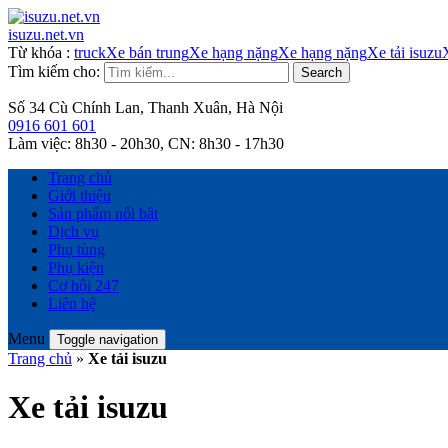
isuzu.net.vn
Từ khóa
:
truck
Xe bán trung
Xe hạng nặng
Xe hạng nặng
Xe tải isuzu
Tìm kiếm cho:
Search
Số 34 Cù Chính Lan, Thanh Xuân, Hà Nội
0916 601 601
Làm việc:
8h30 - 20h30,
CN:
8h30 - 17h30
Trang chủ
Giới thiệu
Sản phẩm nổi bật
Dịch vụ
Phụ tùng
Phụ kiện
Cơ hội 247
Liên hệ
Menu
Toggle navigation
Trang chủ
»
Xe tải isuzu
Xe tải isuzu