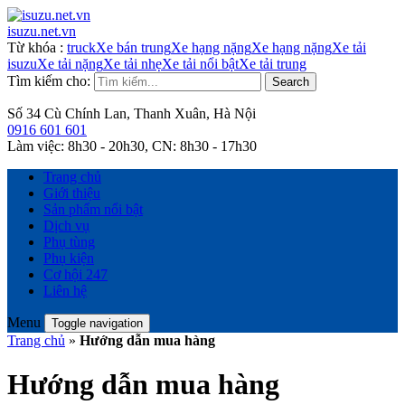
isuzu.net.vn
Từ khóa
:
truck
Xe bán trung
Xe hạng nặng
Xe hạng nặng
Xe tải
isuzu
Xe tải nặng
Xe tải nhẹ
Xe tải nổi bật
Xe tải trung
Tìm kiếm cho:
Search
Số 34 Cù Chính Lan, Thanh Xuân, Hà Nội
0916 601 601
Làm việc:
8h30 - 20h30,
CN:
8h30 - 17h30
Trang chủ
Giới thiệu
Sản phẩm nổi bật
Dịch vụ
Phụ tùng
Phụ kiện
Cơ hội 247
Liên hệ
Menu
Toggle navigation
Trang chủ
»
Hướng dẫn mua hàng
Hướng dẫn mua hàng