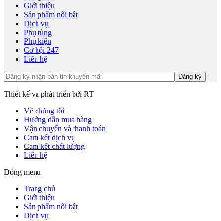
Giới thiệu
Sản phẩm nổi bật
Dịch vụ
Phụ tùng
Phụ kiện
Cơ hội 247
Liên hệ
Thiết kế và phát triển bởi RT
Về chúng tôi
Hướng dẫn mua hàng
Vận chuyển và thanh toán
Cam kết dịch vụ
Cam kết chất lượng
Liên hệ
Đóng menu
Trang chủ
Giới thiệu
Sản phẩm nổi bật
Dịch vụ