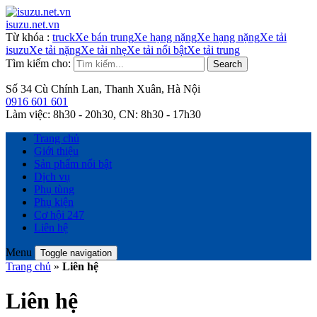
isuzu.net.vn
Từ khóa
:
truck
Xe bán trung
Xe hạng nặng
Xe hạng nặng
Xe tải
isuzu
Xe tải nặng
Xe tải nhẹ
Xe tải nổi bật
Xe tải trung
Tìm kiếm cho:
Search
Số 34 Cù Chính Lan, Thanh Xuân, Hà Nội
0916 601 601
Làm việc:
8h30 - 20h30,
CN:
8h30 - 17h30
Trang chủ
Giới thiệu
Sản phẩm nổi bật
Dịch vụ
Phụ tùng
Phụ kiện
Cơ hội 247
Liên hệ
Menu
Toggle navigation
Trang chủ
»
Liên hệ
Liên hệ