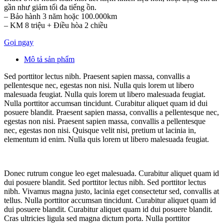
gần như giảm tối đa tiếng ồn.
– Bảo hành 3 năm hoặc 100.000km
– KM 8 triệu + Điều hòa 2 chiều
Gọi ngay
Mô tả sản phẩm
Sed porttitor lectus nibh. Praesent sapien massa, convallis a
pellentesque nec, egestas non nisi. Nulla quis lorem ut libero
malesuada feugiat. Nulla quis lorem ut libero malesuada feugiat.
Nulla porttitor accumsan tincidunt. Curabitur aliquet quam id dui
posuere blandit. Praesent sapien massa, convallis a pellentesque nec,
egestas non nisi. Praesent sapien massa, convallis a pellentesque
nec, egestas non nisi. Quisque velit nisi, pretium ut lacinia in,
elementum id enim. Nulla quis lorem ut libero malesuada feugiat.
Donec rutrum congue leo eget malesuada. Curabitur aliquet quam id
dui posuere blandit. Sed porttitor lectus nibh. Sed porttitor lectus
nibh. Vivamus magna justo, lacinia eget consectetur sed, convallis at
tellus. Nulla porttitor accumsan tincidunt. Curabitur aliquet quam id
dui posuere blandit. Curabitur aliquet quam id dui posuere blandit.
Cras ultricies ligula sed magna dictum porta. Nulla porttitor