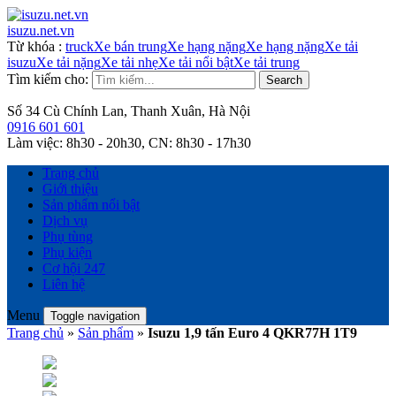
isuzu.net.vn
Từ khóa
:
truck
Xe bán trung
Xe hạng nặng
Xe hạng nặng
Xe tải
isuzu
Xe tải nặng
Xe tải nhẹ
Xe tải nổi bật
Xe tải trung
Tìm kiếm cho:
Search
Số 34 Cù Chính Lan, Thanh Xuân, Hà Nội
0916 601 601
Làm việc:
8h30 - 20h30,
CN:
8h30 - 17h30
Trang chủ
Giới thiệu
Sản phẩm nổi bật
Dịch vụ
Phụ tùng
Phụ kiện
Cơ hội 247
Liên hệ
Menu
Toggle navigation
Trang chủ
»
Sản phẩm
»
Isuzu 1,9 tấn Euro 4 QKR77H 1T9